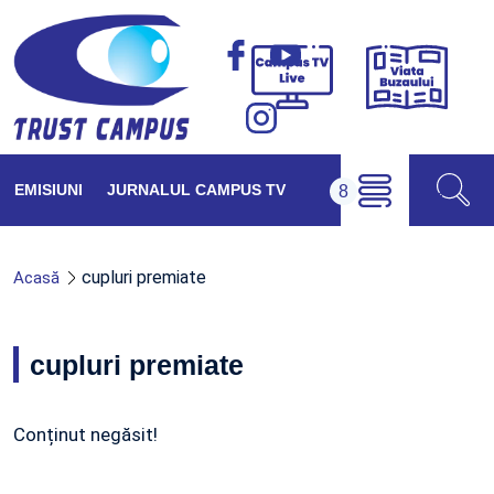
Viața
Campus
Buzăul
TV
Live
EMISIUNI
JURNALUL CAMPUS TV
cupluri premiate
Acasă
cupluri premiate
Conținut negăsit!