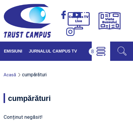
Viața
Campus
Buzăul
TV
Live
EMISIUNI
JURNALUL CAMPUS TV
cumpărături
Acasă
cumpărături
Conținut negăsit!