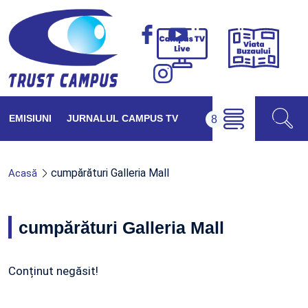
Viața
Campus
Buzăul
TV
Live
EMISIUNI
JURNALUL CAMPUS TV
cumpărături Galleria Mall
Acasă
cumpărături Galleria Mall
Conținut negăsit!