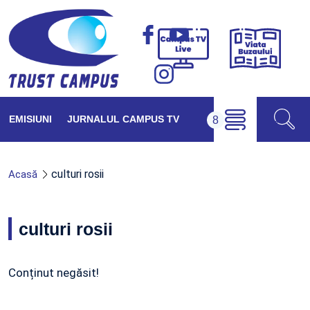
Viața
Campus
Buzăul
TV
Live
EMISIUNI
JURNALUL CAMPUS TV
culturi rosii
Acasă
culturi rosii
Conținut negăsit!