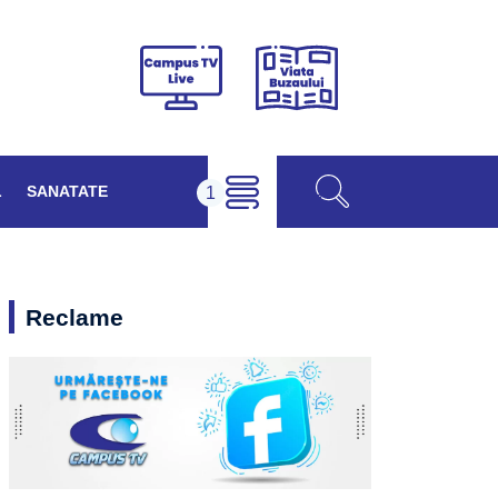
Viața
Campus
Buzăului
TV
Live
L
SANATATE
Reclame