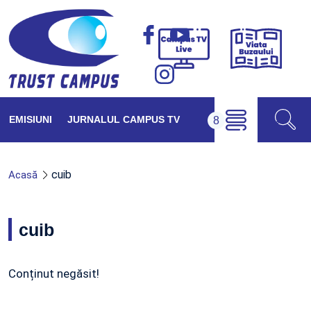
Viața
Campus
Buzăul
TV
Live
EMISIUNI
JURNALUL CAMPUS TV
cuib
Acasă
cuib
Conținut negăsit!