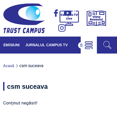
Viața
Campus
Buzăul
TV
Live
EMISIUNI
JURNALUL CAMPUS TV
csm suceava
Acasă
csm suceava
Conținut negăsit!