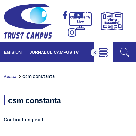
Viața
Campus
Buzăul
TV
Live
EMISIUNI
JURNALUL CAMPUS TV
csm constanta
Acasă
csm constanta
Conținut negăsit!