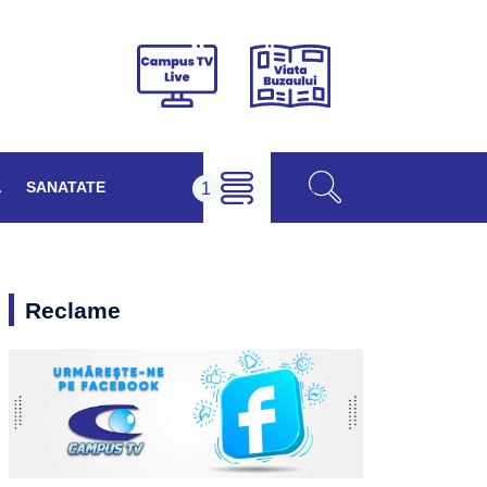
Viața
Campus
Buzăului
TV
Live
L
SANATATE
Reclame