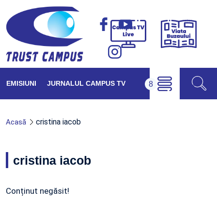
Viața
Campus
Buzăul
TV
Live
EMISIUNI
JURNALUL CAMPUS TV
cristina iacob
Acasă
cristina iacob
Conținut negăsit!