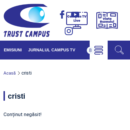
Viața
Campus
Buzăul
TV
Live
EMISIUNI
JURNALUL CAMPUS TV
cristi
Acasă
cristi
Conținut negăsit!