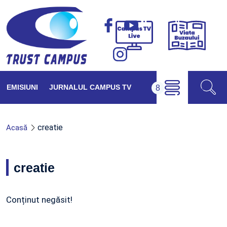
Viața
Campus
Buzăul
TV
Live
EMISIUNI
JURNALUL CAMPUS TV
creatie
Acasă
creatie
Conținut negăsit!