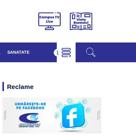
Viața
Campus
Buzăului
TV
Live
L
SANATATE
Reclame