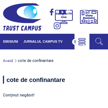
Viața
Campus
Buzăul
TV
Live
EMISIUNI
JURNALUL CAMPUS TV
cote de confinantare
Acasă
cote de confinantare
Conținut negăsit!