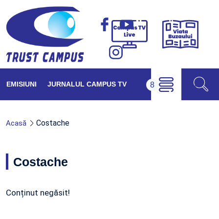
Viața
Campus
Buzăul
TV
Live
EMISIUNI
JURNALUL CAMPUS TV
Costache
Acasă
Costache
Conținut negăsit!