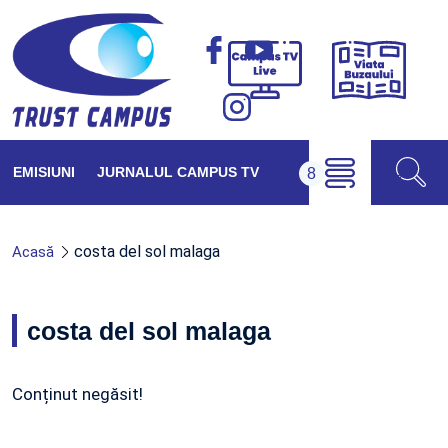
Viața
Campus
Buzăul
TV
Live
EMISIUNI
JURNALUL CAMPUS TV
costa del sol malaga
Acasă
costa del sol malaga
Conținut negăsit!