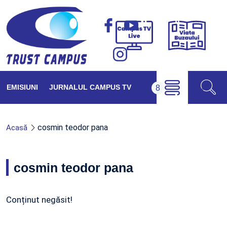
Viața
Campus
Buzăul
TV
Live
EMISIUNI
JURNALUL CAMPUS TV
cosmin teodor pana
Acasă
cosmin teodor pana
Conținut negăsit!