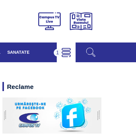
Viața
Campus
Buzăului
TV
Live
L
SANATATE
Reclame