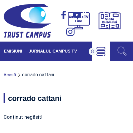
Viața
Campus
Buzăul
TV
Live
EMISIUNI
JURNALUL CAMPUS TV
corrado cattani
Acasă
corrado cattani
Conținut negăsit!