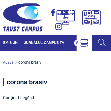
Viața
Campus
Buzăul
TV
Live
EMISIUNI
JURNALUL CAMPUS TV
corona brasiv
Acasă
corona brasiv
Conținut negăsit!