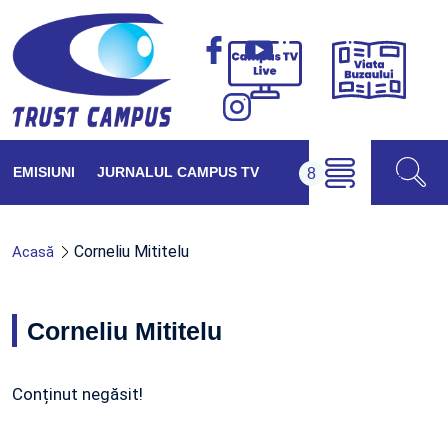
Viața
Campus
Buzăul
TV
Live
EMISIUNI
JURNALUL CAMPUS TV
Corneliu Mititelu
Acasă
Corneliu Mititelu
Conținut negăsit!