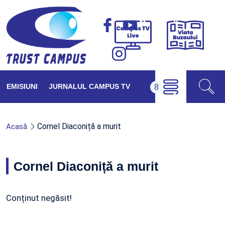
Viața
Campus
Buzăul
TV
Live
EMISIUNI
JURNALUL CAMPUS TV
Cornel Diaconiță a murit
Acasă
Cornel Diaconiță a murit
Conținut negăsit!