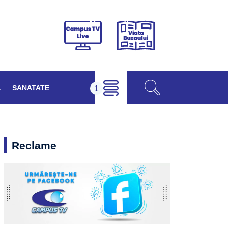
Viața
Campus
Buzăului
TV
Live
L
SANATATE
Reclame