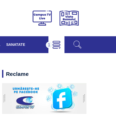
Viața
Campus
Buzăului
TV
Live
L
SANATATE
Reclame