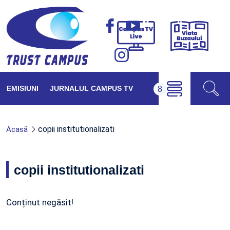
Viața
Campus
Buzăul
TV
Live
EMISIUNI
JURNALUL CAMPUS TV
copii institutionalizati
Acasă
copii institutionalizati
Conținut negăsit!