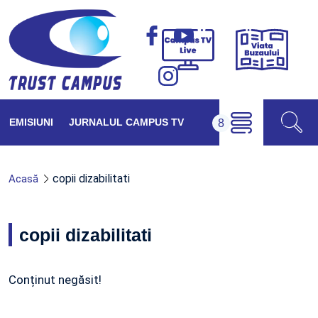
Viața
Campus
Buzăul
TV
Live
EMISIUNI
JURNALUL CAMPUS TV
copii dizabilitati
Acasă
copii dizabilitati
Conținut negăsit!