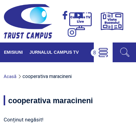
Viața
Campus
Buzăul
TV
Live
EMISIUNI
JURNALUL CAMPUS TV
cooperativa maracineni
Acasă
cooperativa maracineni
Conținut negăsit!