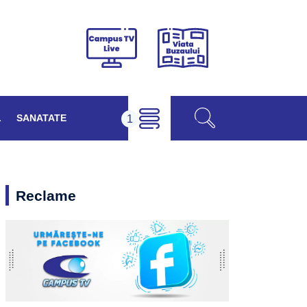
Viața
Campus
Buzăului
TV
Live
L
SANATATE
Reclame