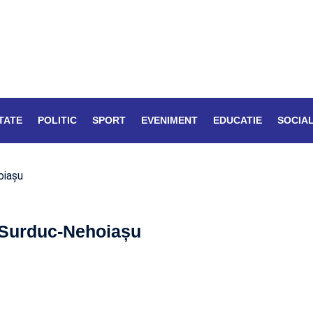
TATE
POLITIC
SPORT
EVENIMENT
EDUCATIE
SOCIA
oiașu
 Surduc-Nehoiașu