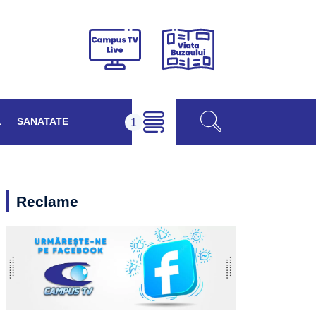
Viața
Campus
Buzăului
TV
Live
L
SANATATE
Reclame