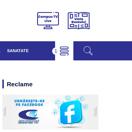
Viața
Campus
Buzăului
TV
Live
L
SANATATE
Reclame