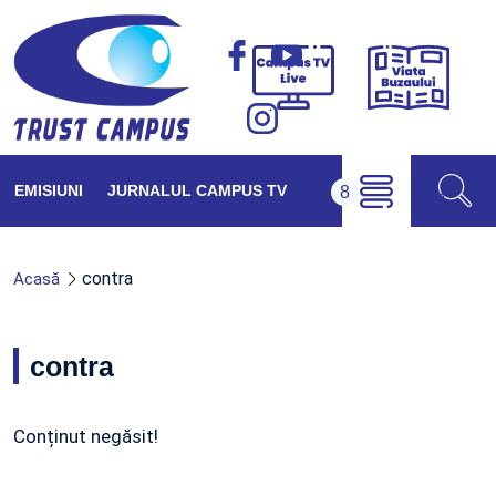
Viața
Campus
Buzăul
TV
Live
EMISIUNI
JURNALUL CAMPUS TV
contra
Acasă
contra
Conținut negăsit!