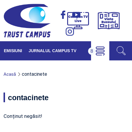
Viața
Campus
Buzăul
TV
Live
EMISIUNI
JURNALUL CAMPUS TV
contacinete
Acasă
contacinete
Conținut negăsit!