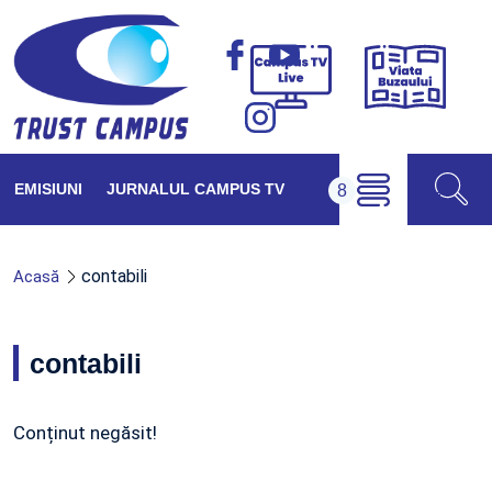
Viața
Campus
Buzăul
TV
Live
EMISIUNI
JURNALUL CAMPUS TV
contabili
Acasă
contabili
Conținut negăsit!