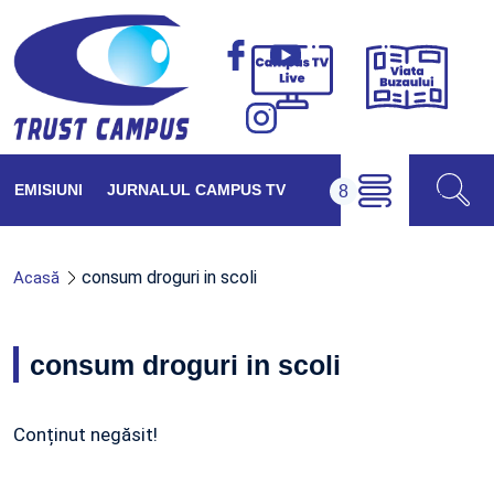
Viața
Campus
Buzăul
TV
Live
EMISIUNI
JURNALUL CAMPUS TV
consum droguri in scoli
Acasă
consum droguri in scoli
Conținut negăsit!