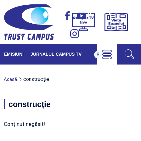
Viața
Campus
Buzăul
TV
Live
EMISIUNI
JURNALUL CAMPUS TV
construcție
Acasă
construcție
Conținut negăsit!