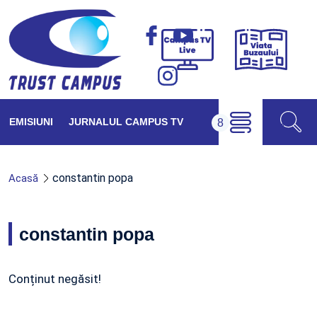
Viața
Campus
Buzăul
TV
Live
EMISIUNI
JURNALUL CAMPUS TV
constantin popa
Acasă
constantin popa
Conținut negăsit!