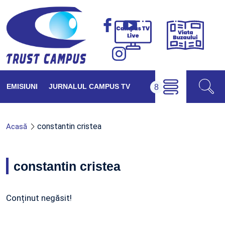
Viața
Campus
Buzăul
TV
Live
EMISIUNI
JURNALUL CAMPUS TV
constantin cristea
Acasă
constantin cristea
Conținut negăsit!