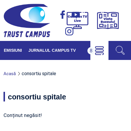
Viața
Campus
Buzăul
TV
Live
EMISIUNI
JURNALUL CAMPUS TV
consortiu spitale
Acasă
consortiu spitale
Conținut negăsit!