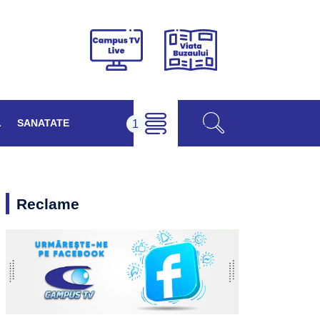
Viața
Campus
Buzăului
TV
Live
L
SANATATE
Reclame