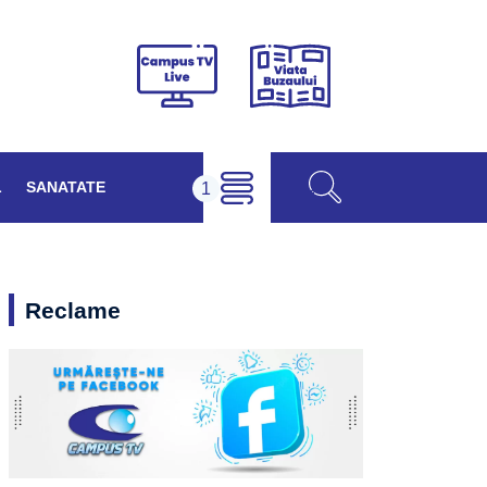
Viața
Campus
Buzăului
TV
Live
L
SANATATE
Reclame