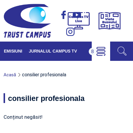
Viața
Campus
Buzăul
TV
Live
EMISIUNI
JURNALUL CAMPUS TV
consilier profesionala
Acasă
consilier profesionala
Conținut negăsit!