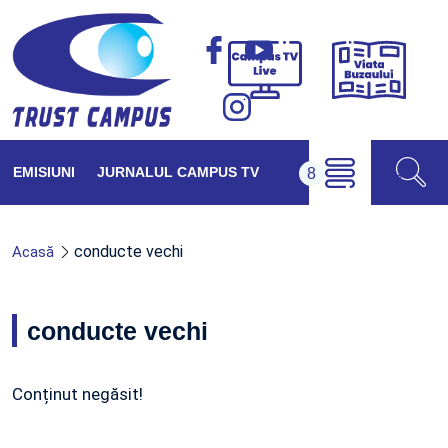
Viața
Campus
Buzăul
TV
Live
EMISIUNI
JURNALUL CAMPUS TV
conducte vechi
Acasă
conducte vechi
Conținut negăsit!