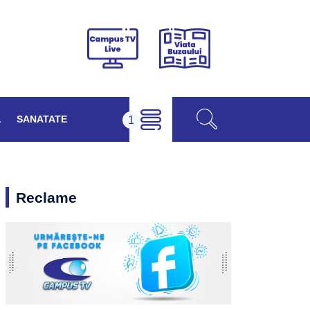
Viața
Campus
Buzăului
TV
Live
L
SANATATE
Reclame