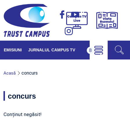
Viața
Campus
Buzăul
TV
Live
EMISIUNI
JURNALUL CAMPUS TV
concurs
Acasă
concurs
Conținut negăsit!