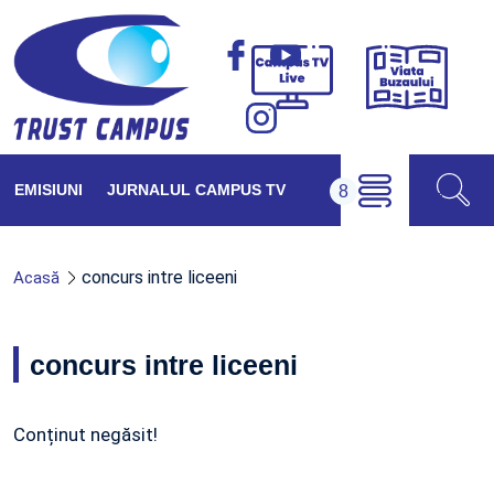
Viața
Campus
Buzăul
TV
Live
EMISIUNI
JURNALUL CAMPUS TV
concurs intre liceeni
Acasă
concurs intre liceeni
Conținut negăsit!