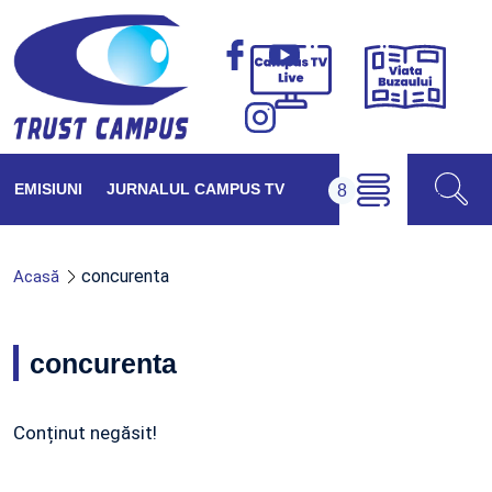
Viața
Campus
Buzăul
TV
Live
EMISIUNI
JURNALUL CAMPUS TV
concurenta
Acasă
concurenta
Conținut negăsit!