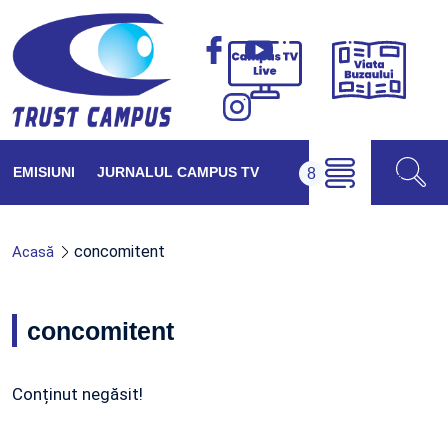
Viața
Campus
Buzăul
TV
Live
EMISIUNI
JURNALUL CAMPUS TV
concomitent
Acasă
concomitent
Conținut negăsit!