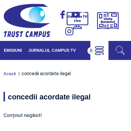
Viața
Campus
Buzăul
TV
Live
EMISIUNI
JURNALUL CAMPUS TV
concedii acordate ilegal
Acasă
concedii acordate ilegal
Conținut negăsit!