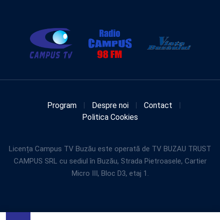
Program
Despre noi
Contact
Politica Cookies
Licența Campus TV Buzău este operată de TV BUZAU TRUST
CAMPUS SRL cu sediul în Buzău, Strada Pietroasele, Cartier
Micro III, Bloc D3, etaj 1.