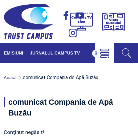
Viața
Campus
Buzăul
TV
Live
EMISIUNI
JURNALUL CAMPUS TV
comunicat Compania de Apă Buzău
Acasă
comunicat Compania de Apă
Buzău
Conținut negăsit!